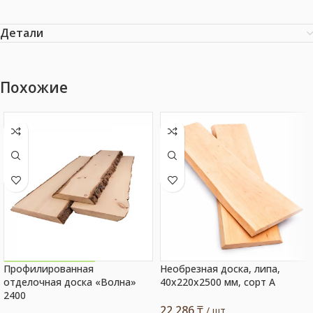
Детали
Похожие
Профилированная
Необрезная доска, липа,
Акция на товар!
отделочная доска «Волна»
40x220x2500 мм, сорт A
2400
22 286
₸
/ шт.