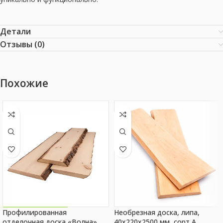
Детали
Отзывы (0)
Похожие
Профилированная
Необрезная доска, липа,
Акция на товар!
отделочная доска «Волна»
40x220x2500 мм, сорт A