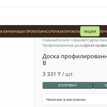
М БАНЮ
НАШИ ПРОЕКТЫ
РАССРОЧКА
КОНТАКТЫ
АКЦИИ
ЛУЧ
Главная
Каталог товаров
Отделка бан
Профилированная доска
Доска профи
Доска профилированн
В
128 900
₸
3 331
₸
/ шт.
В КОРЗИНУ
Наличие в магазинах