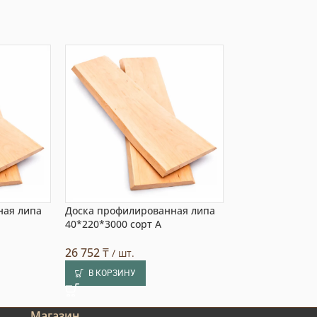
ная липа
Доска профилированная липа
Необрезная дос
40*220*3000 сорт А
40x200x2500 мм
26 752
₸
20 262
₸
/ шт.
/ шт.
В КОРЗИНУ
В КОРЗИНУ
Магазин