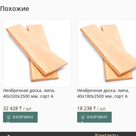
Похожие
Необрезная доска, липа,
Необрезная доска, липа,
40x320x2500 мм, сорт A
40x180x2500 мм, сорт A
32 428
₸
18 238
₸
/ шт.
/ шт.
В КОРЗИНУ
В КОРЗИНУ
Контакты