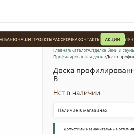
М БАНЮ
НАШИ ПРОЕКТЫ
РАССРОЧКА
КОНТАКТЫ
АКЦИИ
ЛУЧ
Главная
Каталог
Отделка бани и саун
Профилированная доска
Доска профи
Доска профилированн
В
128 900
₸
Нет в наличии
Наличие в магазинах
Допустимы незначительные отличия т