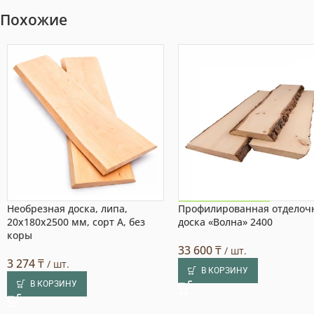
Похожие
Необрезная доска, липа,
Профилированная отделоч
Акция на товар!
20x180x2500 мм, сорт A, без
доска «Волна» 2400
коры
33 600
₸
/ шт.
3 274
₸
/ шт.
В КОРЗИНУ
В КОРЗИНУ