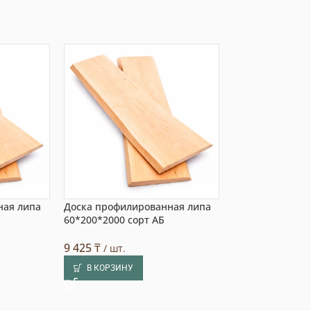
ная липа
Доска профилированная липа
Доска профили
60*200*2000 сорт АБ
40*340*2500 со
9 425
₸
34 452
₸
/ шт.
/ шт.
В КОРЗИНУ
В КОРЗИНУ