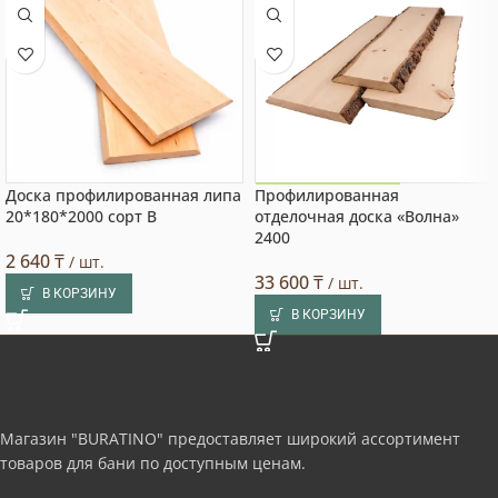
Доска профилированная липа
Профилированная
Акция на товар!
20*180*2000 сорт В
отделочная доска «Волна»
2400
2 640
₸
/ шт.
33 600
₸
/ шт.
В КОРЗИНУ
В КОРЗИНУ
Магазин "BURATINO" предоставляет широкий ассортимент
товаров для бани по доступным ценам.