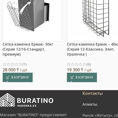
Сетка-каменка Ермак- 50кг
Сетка-каменка Ермак – 40к
(Серия 12/16-Стандарт,
(Серия 12-Классика, Элит,
премиум)
Уралочка )
(1)
(6)
28 000
₸
19 300
₸
/ шт.
/ шт.
В КОРЗИНУ
В КОРЗИНУ
Контакты
Алматы.
Магазин "BURATINO" предоставляет
Рынок «Жетысу», се