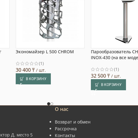
г
Экономайзер L 500 CHROM
Парообразователь C
INOX-430 (на все мод
(1)
(1)
30 400
₸
/ шт.
32 500
₸
/ шт.
В КОРЗИНУ
В КОРЗИНУ
О нас
Возврат и обмен
Рассрочка
ктор Д, место 5
Контакты