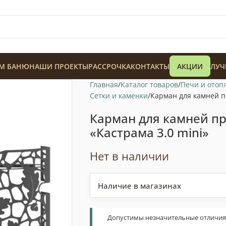
М БАНЮ
НАШИ ПРОЕКТЫ
РАССРОЧКА
КОНТАКТЫ
АКЦИИ
ЛУЧ
Главная
Каталог товаров
Печи и отоп
Сетки и каменки
Карман для камней п
Карман для камней п
«Кастрама 3.0 mini»
128 900
₸
Нет в наличии
Наличие в магазинах
Допустимы незначительные отличия т