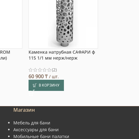
HROM
Каменка натрубная САФАРИ ф
Сетка-каменка 1
ели)
115 1/1 мм нерж/нерж
40 кг
(2)
18 288
₸
/ шт.
60 900
₸
/ шт.
В КОРЗИНУ
В КОРЗИНУ
Магазин
Мебель для бани
Аксессуары для бани
Мобильные бани палатки