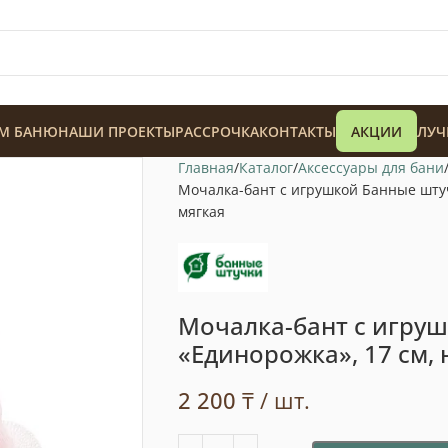
М БАНЮ
НАШИ ПРОЕКТЫ
РАССРОЧКА
КОНТАКТЫ
АКЦИИ
ЛУЧ
Главная
Каталог
Аксессуары для бани
Мочалка-бант с игрушкой Банные штуч
мягкая
128 900
₸
Мочалка-бант с игру
«Единорожка», 17 см, 
2 200
₸
/ шт.