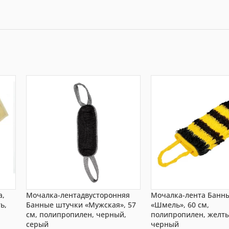
а,
Мочалка-лентадвусторонняя
Мочалка-лента Банн
ь,
Банные штучки «Мужская», 57
«Шмель», 60 см,
см, полипропилен, черный,
полипропилен, желт
серый
черный