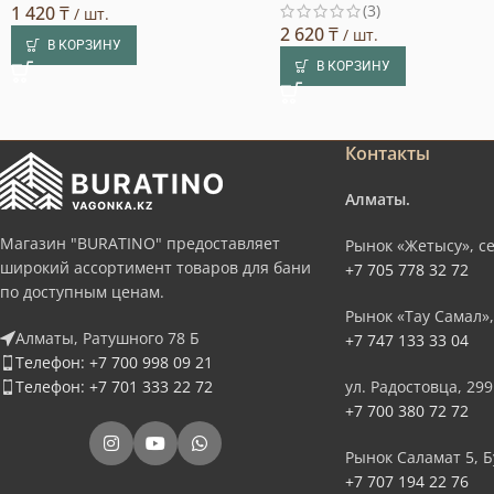
(3)
1 420
₸
/ шт.
2 620
₸
/ шт.
В КОРЗИНУ
В КОРЗИНУ
Контакты
Алматы.
Магазин "BURATINO" предоставляет
Рынок «Жетысу», се
широкий ассортимент товаров для бани
+7 705 778 32 72
по доступным ценам.
Рынок «Тау Самал»,
Алматы, Ратушного 78 Б
+7 747 133 33 04
Телефон: +7 700 998 09 21
Телефон: +7 701 333 22 72
ул. Радостовца, 299
+7 700 380 72 72
Рынок Саламат 5, Б
+7 707 194 22 76