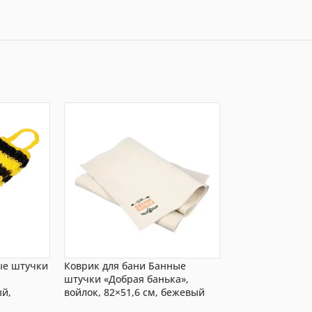
ые штучки
Коврик для бани Банные
Вафельная нак
штучки «Добрая банька»,
штучки, хлопок,
ый,
войлок, 82×51,6 см, бежевый
серо-голубой