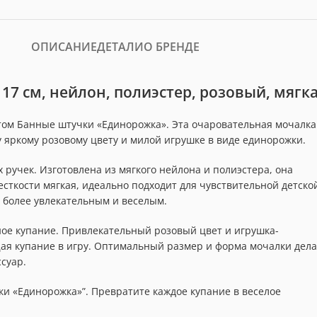
ОПИСАНИЕ
ДЕТАЛИ
О БРЕНДЕ
17 см, нейлон, полиэстер, розовый, мягк
нтом Банные штучки «Единорожка». Эта очаровательная мочалка
 яркому розовому цвету и милой игрушке в виде единорожки.
х ручек. Изготовлена из мягкого нейлона и полиэстера, она
сткости мягкая, идеально подходит для чувствительной детско
 более увлекательным и веселым.
ое купание. Привлекательный розовый цвет и игрушка-
ая купание в игру. Оптимальный размер и форма мочалки дел
ссуар.
ки «Единорожка»”. Превратите каждое купание в веселое