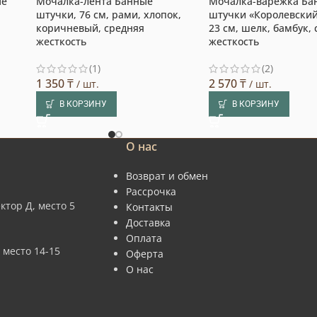
ые
Мочалка-лента Банные
Мочалка-варежка Ба
штучки, 76 см, рами, хлопок,
штучки «Королевский
коричневый, средняя
23 см, шелк, бамбук,
жесткость
жесткость
(1)
(2)
1 350
₸
2 570
₸
/ шт.
/ шт.
В КОРЗИНУ
В КОРЗИНУ
О нас
Возврат и обмен
Рассрочка
ктор Д, место 5
Контакты
Доставка
Оплата
 место 14-15
Оферта
О нас