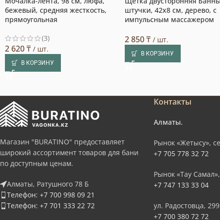
Мочалка-лента, 98 см, люфа,
Щетка двусторонняя Банн
бежевый, средняя жесткость,
штучки, 42х8 см, дерево, с
прямоугольная
импульсным массажером
(3)
2 850
₸
/ шт.
2 620
₸
/ шт.
В КОРЗИНУ
В КОРЗИНУ
Контакты
Алматы.
Магазин "BURATINO" предоставляет
Рынок «Жетысу», се
широкий ассортимент товаров для бани
+7 705 778 32 72
по доступным ценам.
Рынок «Тау Самал»,
Алматы, Ратушного 78 Б
+7 747 133 33 04
Телефон: +7 700 998 09 21
Телефон: +7 701 333 22 72
ул. Радостовца, 299
+7 700 380 72 72