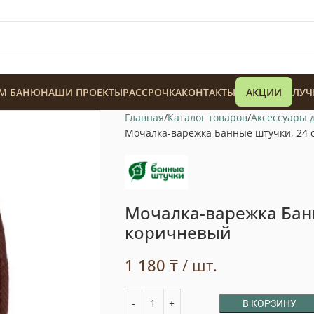
М БАНЮ
НАШИ ПРОЕКТЫ
РАССРОЧКА
КОНТАКТЫ
АКЦИИ
ЛУЧ
Главная
Каталог товаров
Аксессуары 
Мочалка-варежка Банные штучки, 24 
Мочалка-варежка Банн
128 900
₸
коричневый
1 180
₸
/ шт.
В КОРЗИНУ