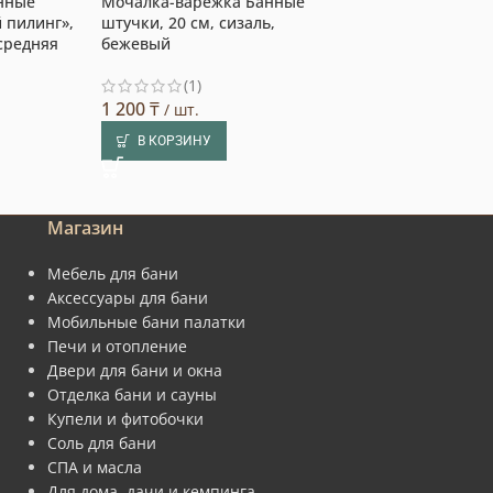
нные
Мочалка-варежка Банные
Мочалка-лента
 пилинг»,
штучки, 20 см, сизаль,
штучки, 80 см, 
 средняя
бежевый
хлопковыми се
жесткая
(1)
1 200
₸
1 200
₸
/ шт.
/ шт.
В КОРЗИНУ
В КОРЗИНУ
Магазин
Мебель для бани
Аксессуары для бани
Мобильные бани палатки
Печи и отопление
Двери для бани и окна
Отделка бани и сауны
Купели и фитобочки
Соль для бани
СПА и масла
Для дома, дачи и кемпинга