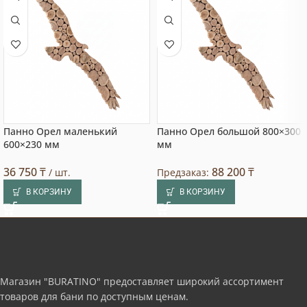
Панно Орел маленький
Панно Орел большой 800×300
600×230 мм
мм
36 750
₸
88 200
₸
/ шт.
Предзаказ:
В КОРЗИНУ
В КОРЗИНУ
Магазин "BURATINO" предоставляет широкий ассортимент
товаров для бани по доступным ценам.