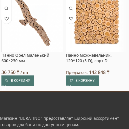
Панно Орел маленький
Панно можжевельник,
600×230 мм
120*120 (3-D), сорт D
36 750
₸
142 848
₸
/ шт.
Предзаказ:
В КОРЗИНУ
В КОРЗИНУ
Магазин "BURATINO" предоставляет широкий ассортимент
товаров для бани по доступным ценам.