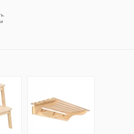
ть.
 и