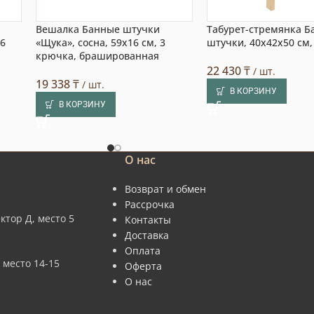
Вешалка Банные штучки
Табурет-стремянка Б
 6
«Щука», сосна, 59х16 см, 3
штучки, 40x42x50 см,
крючка, брашированная
22 430
₸
/ шт.
19 338
₸
/ шт.
В КОРЗИНУ
В КОРЗИНУ
О нас
Возврат и обмен
Рассрочка
ктор Д, место 5
Контакты
Доставка
Оплата
 место 14-15
Оферта
О нас