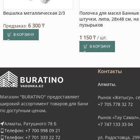
Вешалка металлическая 2/3
Полочка для масел Банные
штучки, липа, 28х48 см, на
пузырьков
6 300
₸
Предзаказ:
В КОРЗИНУ
1 150
₸
/ шт.
В КОРЗИНУ
Контакты
Алматы.
Магазин "BURATINO" предоставляет
Рынок «Жетысу», се
широкий ассортимент товаров для бани
+7 705 778 32 72
по доступным ценам.
Рынок «Тау Самал»,
Алматы, Ратушного 78 Б
+7 747 133 33 04
Телефон: +7 700 998 09 21
Телефон: +7 701 333 22 72
ул. Радостовца, 299