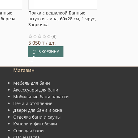
анные
Полка с вешалкой Банные
Полка с вешал
 береза
штучки, липа, 60х28 см, 1 ярус,
штучки, липа, 2
3 крючка
3 крючка
(8)
(7)
5 050
₸
6 170
₸
/ шт.
/ шт.
В КОРЗИНУ
В КОРЗИНУ
Магазин
Мебель для бани
Аксессуары для бани
Мобильные бани палатки
Печи и отопление
Двери для бани и окна
Отделка бани и сауны
Купели и фитобочки
Соль для бани
СПА и масла