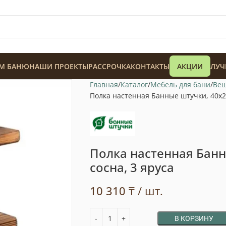
М БАНЮ
НАШИ ПРОЕКТЫ
РАССРОЧКА
КОНТАКТЫ
АКЦИИ
ЛУЧ
Главная
Каталог
Мебель для бани
Веш
Полка настенная Банные штучки, 40х28
Полка настенная Банн
128 900
₸
сосна, 3 яруса
10 310
₸
/ шт.
В КОРЗИНУ