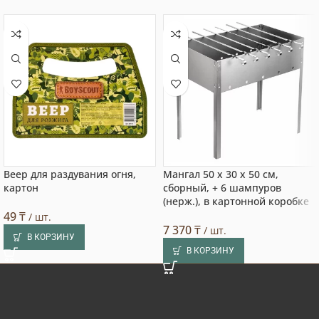
Веер для раздувания огня,
Мангал 50 х 30 х 50 см,
картон
сборный, + 6 шампуров
(нерж.), в картонной коробке
49
₸
/ шт.
7 370
₸
/ шт.
В КОРЗИНУ
В КОРЗИНУ