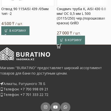
Отвод 90 115AISI 439 /05мм
Сэндвич труба К, AISI 430 0.8
тип -2
мм/ ОС 0,5 мм L 500
(D115/250) чер.(порошковая
краска) GrillD
4 500
₸
/ шт.
В КОРЗИНУ
27 000
₸
/ шт.
В КОРЗИНУ
Магазин "BURATINO" предоставляет широкий ассортимент
товаров для бани по доступным ценам.
Алматы, Ратушного 78 Б
Телефон: +7 700 998 09 21
Телефон: +7 701 333 22 72