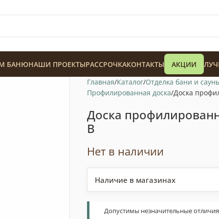
М БАНЮ
НАШИ ПРОЕКТЫ
РАССРОЧКА
КОНТАКТЫ
АКЦИИ
ЛУЧ
Главная
Каталог
Отделка бани и саун
Профилированная доска
Доска профи
Доска профилированн
В
128 900
₸
Нет в наличии
Наличие в магазинах
Допустимы незначительные отличия т