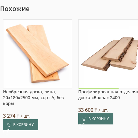
Похожие
Необрезная доска, липа,
Профилированная отделоч
Акция на товар!
20x180x2500 мм, сорт A, без
доска «Волна» 2400
коры
33 600
₸
/ шт.
3 274
₸
/ шт.
В КОРЗИНУ
В КОРЗИНУ