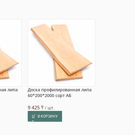
ная липа
Доска профилированная липа
Доска профили
60*200*2000 сорт АБ
40*340*2500 со
9 425
₸
34 452
₸
/ шт.
/ шт.
В КОРЗИНУ
В КОРЗИНУ