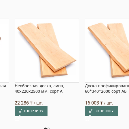
ная
Необрезная доска, липа,
Доска профилирован
40x220x2500 мм, сорт A
60*340*2000 сорт АБ
22 286
₸
16 003
₸
/ шт.
/ шт.
В КОРЗИНУ
В КОРЗИНУ