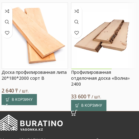
Доска профилированная липа
Профилированная
Акция на товар!
20*180*2000 сорт В
отделочная доска «Волна»
2400
2 640
₸
/ шт.
33 600
₸
/ шт.
В КОРЗИНУ
В КОРЗИНУ