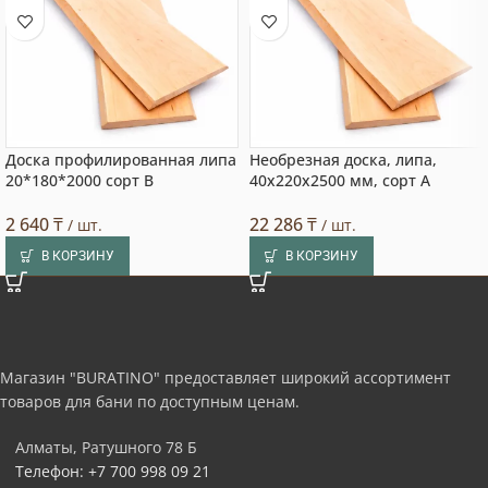
Доска профилированная липа
Необрезная доска, липа,
20*180*2000 сорт В
40x220x2500 мм, сорт A
2 640
₸
22 286
₸
/ шт.
/ шт.
В КОРЗИНУ
В КОРЗИНУ
Магазин "BURATINO" предоставляет широкий ассортимент
товаров для бани по доступным ценам.
Алматы, Ратушного 78 Б
Телефон: +7 700 998 09 21