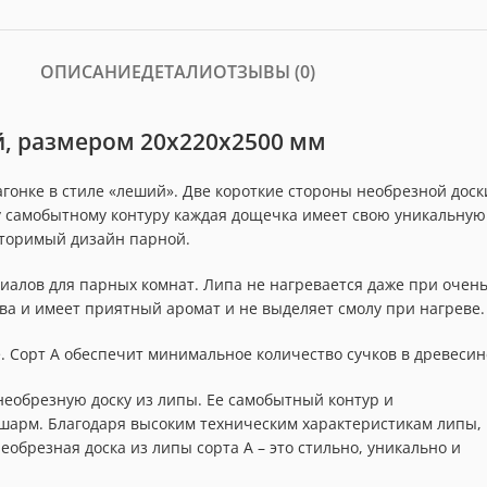
ОПИСАНИЕ
ДЕТАЛИ
ОТЗЫВЫ (0)
ой, размером 20x220x2500 мм
гонке в стиле «леший». Две короткие стороны необрезной доск
у самобытному контуру каждая дощечка имеет свою уникальную
вторимый дизайн парной.
иалов для парных комнат. Липа не нагревается даже при очен
ва и имеет приятный аромат и не выделяет смолу при нагреве.
. Сорт А обеспечит минимальное количество сучков в древесин
еобрезную доску из липы. Ее самобытный контур и
шарм. Благодаря высоким техническим характеристикам липы,
обрезная доска из липы сорта А – это стильно, уникально и