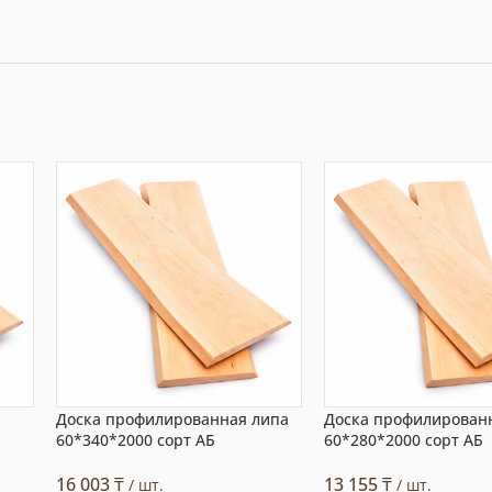
Доска профилированная липа
Доска профилирован
60*340*2000 сорт АБ
60*280*2000 сорт АБ
16 003
₸
13 155
₸
/ шт.
/ шт.