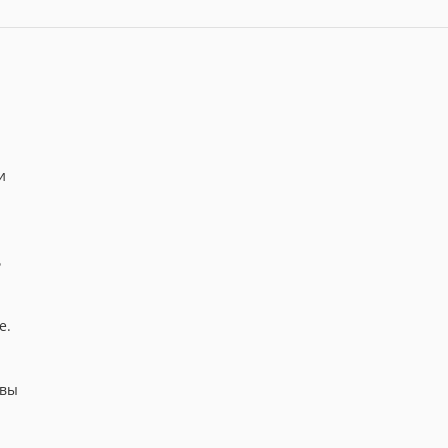
и
ь
е.
 вы