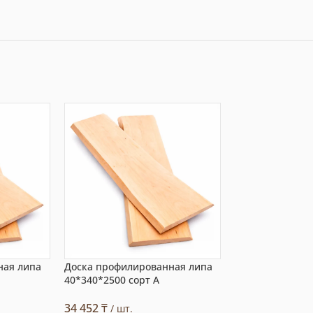
ная липа
Доска профилированная липа
Доска профили
40*340*2500 сорт А
20*220*3000 со
34 452
₸
3 773
₸
/ шт.
/ шт.