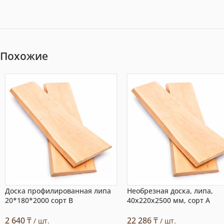
Похожие
Доска профилированная липа
Необрезная доска, липа,
20*180*2000 сорт В
40x220x2500 мм, сорт A
2 640
₸
22 286
₸
/ шт.
/ шт.