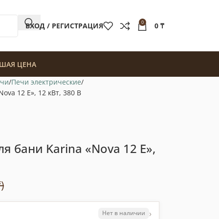
0
ВХОД / РЕГИСТРАЦИЯ
0
₸
ШАЯ ЦЕНА
чи
Печи электрические
ova 12 E», 12 кВт, 380 В
я бани Karina «Nova 12 E»,
)
›
Нет в наличии