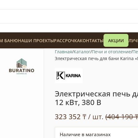
М БАНЮ
НАШИ ПРОЕКТЫ
РАССРОЧКА
КОНТАКТЫ
АКЦИИ
ЛУЧ
Главная
Каталог
Печи и отопление
Пе
Электрическая печь для бани Karina «N
Электрическая печь дл
128 900
₸
12 кВт, 380 В
323 352
₸
/ шт.
(404 190 ₸
Наличие в магазинах