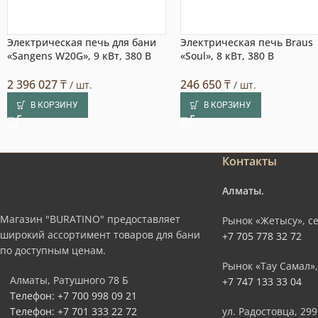
Электрическая печь для бани
Электрическая печь Braus
«Sangens W20G», 9 кВт, 380 В
«Soul», 8 кВт, 380 В
2 396 027
₸
246 650
₸
/ шт.
/ шт.
В КОРЗИНУ
В КОРЗИНУ
Контакты
Алматы.
Магазин "BURATINO" предоставляет
Рынок «Жетысу», се
широкий ассортимент товаров для бани
+7 705 778 32 72
по доступным ценам.
Рынок «Тау Самал»,
Алматы, Ратушного 78 Б
+7 747 133 33 04
Телефон: +7 700 998 09 21
Телефон: +7 701 333 22 72
ул. Радостовца, 299