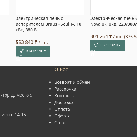
Электрическая печь с
Электрическая печь 
испарителем Braus «Soul I», 18
Nova 8», 8кв, 220/380
кВт, 380 В
301 264
₸
/ шт.
(376 5
553 840
₸
/ шт.
В КОРЗИНУ
В КОРЗИНУ
О нас
Возврат и обмен
Рассрочка
ктор Д, место 5
Контакты
Доставка
Оплата
 место 14-15
Оферта
О нас