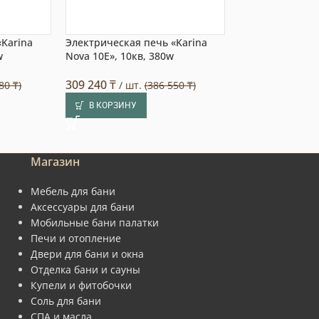
«Karina
Электрическая печь «Karina
Электрическая 
w
Nova 10E», 10кв, 380w
сауны Sangens 
309 240
₸
Под заказ
80 ₸)
/ шт.
(386 550 ₸)
ЧИТАТЬ ДАЛ
В КОРЗИНУ
Магазин
Мебель для бани
Аксессуары для бани
Мобильные бани палатки
Печи и отопление
Двери для бани и окна
Отделка бани и сауны
Купели и фитобочки
Соль для бани
СПА и масла