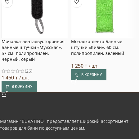
Мочалка-лентадвусторонняя
Мочалка-лента Банные
Банные штучки «Мужская»,
штучки «Киви», 60 см,
57 см, полипропилен,
полипропилен, зеленый
черный, серый
1 250
₸
/ шт.
(26)
В КОРЗИНУ
1 460
₸
/ шт.
В КОРЗИНУ
Магазин "BURATINO" предоставляет широкий ассортимент
товаров для бани по доступным ценам.