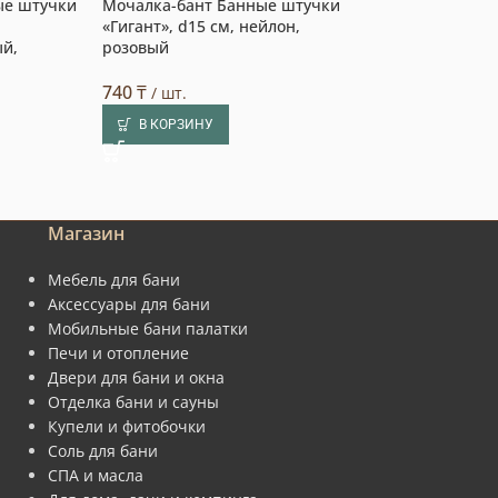
ые штучки
Мочалка-бант Банные штучки
Мочалка-лента
«Гигант», d15 см, нейлон,
штучки, 66 см, 
ый,
розовый
бежевый, жестк
(1)
740
₸
/ шт.
1 600
₸
/ шт.
В КОРЗИНУ
В КОРЗИНУ
Магазин
Мебель для бани
Аксессуары для бани
Мобильные бани палатки
Печи и отопление
Двери для бани и окна
Отделка бани и сауны
Купели и фитобочки
Соль для бани
СПА и масла