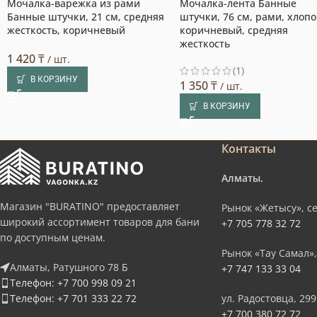
Мочалка-варежка из рами
Мочалка-лента Банные
Банные штучки, 21 см, средняя
штучки, 76 см, рами, хлопо
жесткость, коричневый
коричневый, средняя
жесткость
1 420
₸
/ шт.
(1)
В КОРЗИНУ
1 350
₸
/ шт.
В КОРЗИНУ
Контакты
Алматы.
Магазин "BURATINO" предоставляет
Рынок «Жетысу», се
широкий ассортимент товаров для бани
+7 705 778 32 72
по доступным ценам.
Рынок «Тау Самал»,
Алматы, Ратушного 78 Б
+7 747 133 33 04
Телефон: +7 700 998 09 21
Телефон: +7 701 333 22 72
ул. Радостовца, 299
+7 700 380 72 72