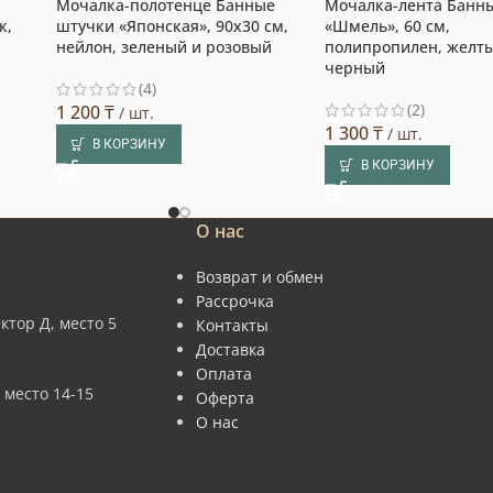
Мочалка-полотенце Банные
Мочалка-лента Банн
к,
штучки «Японская», 90х30 см,
«Шмель», 60 см,
нейлон, зеленый и розовый
полипропилен, желт
черный
(4)
(2)
1 200
₸
/ шт.
1 300
₸
/ шт.
В КОРЗИНУ
В КОРЗИНУ
О нас
Возврат и обмен
Рассрочка
ктор Д, место 5
Контакты
Доставка
Оплата
 место 14-15
Оферта
О нас