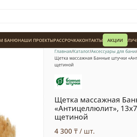
М БАНЮ
НАШИ ПРОЕКТЫ
РАССРОЧКА
КОНТАКТЫ
АКЦИИ
ЛУЧ
Главная
Каталог
Аксессуары для бани
Щетка массажная Банные штучки «Анти
щетиной
128 900
₸
Щетка массажная Бан
«Антицеллюлит», 13х7.
щетиной
4 300
₸
/ шт.