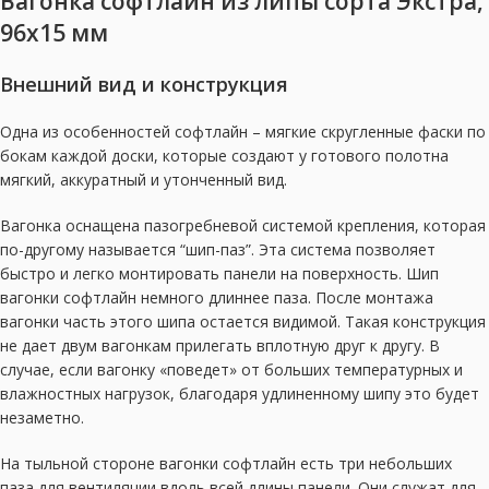
Вагонка софтлайн из липы сорта Экстра,
96х15 мм
Внешний вид и конструкция
Одна из особенностей софтлайн – мягкие скругленные фаски по
бокам каждой доски, которые создают у готового полотна
мягкий, аккуратный и утонченный вид.
Вагонка оснащена пазогребневой системой крепления, которая
по-другому называется “шип-паз”. Эта система позволяет
быстро и легко монтировать панели на поверхность. Шип
вагонки софтлайн немного длиннее паза. После монтажа
вагонки часть этого шипа остается видимой. Такая конструкция
не дает двум вагонкам прилегать вплотную друг к другу. В
случае, если вагонку «поведет» от больших температурных и
влажностных нагрузок, благодаря удлиненному шипу это будет
незаметно.
На тыльной стороне вагонки софтлайн есть три небольших
паза для вентиляции вдоль всей длины панели. Они служат для