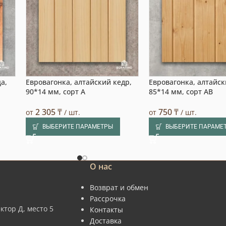
а,
Евровагонка, алтайский кедр,
Евровагонка, алтайск
90*14 мм, сорт A
85*14 мм, сорт AB
2 305
₸
750
₸
от
/ шт.
от
/ шт.
ВЫБЕРИТЕ ПАРАМЕТРЫ
ВЫБЕРИТЕ ПАРАМЕ
О нас
Возврат и обмен
Рассрочка
ктор Д, место 5
Контакты
Доставка