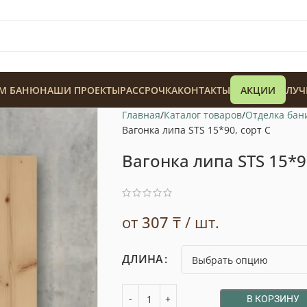
М БАНЮ
НАШИ ПРОЕКТЫ
РАССРОЧКА
КОНТАКТЫ
АКЦИИ
ЛУЧ
Главная
Каталог товаров
Отделка бан
Вагонка липа STS 15*90, сорт С
Вагонка липа STS 15*9
128 900
₸
от
307
₸
/ шт.
ДЛИНА
В КОРЗИНУ