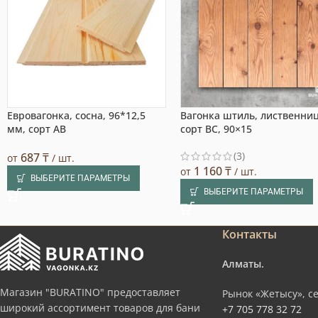
Евровагонка, сосна, 96*12,5
Вагонка штиль, лиственниц
мм, сорт AB
сорт BC, 90×15
(3)
687
₸
от
/ шт.
1 160
₸
от
/ шт.
ВЫБЕРИТЕ ПАРАМЕТРЫ
ВЫБЕРИТЕ ПАРАМЕТРЫ
Контакты
Алматы.
Магазин "BURATINO" предоставляет
Рынок «Жетысу», се
широкий ассортимент товаров для бани
+7 705 778 32 72