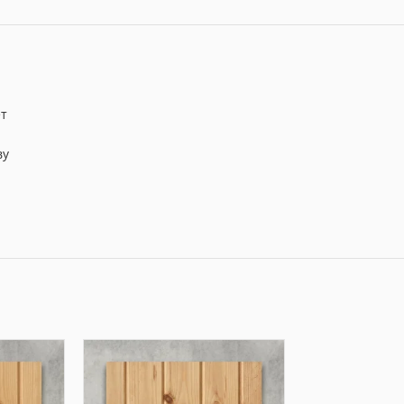
ет
ву