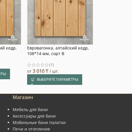
ий кедр,
Евровагонка, алтайский кедр,
Евровагонка, а
108*14 мм, сорт B
108*14 мм, сорт
(1)
3 240
₸
от
/ шт.
3 010
₸
от
/ шт.
ТРЫ
ВЫБЕРИТЕ П
ВЫБЕРИТЕ ПАРАМЕТРЫ
Магазин
Мебель для бани
Аксессуары для бани
Мобильные бани палатки
Печи и отопление