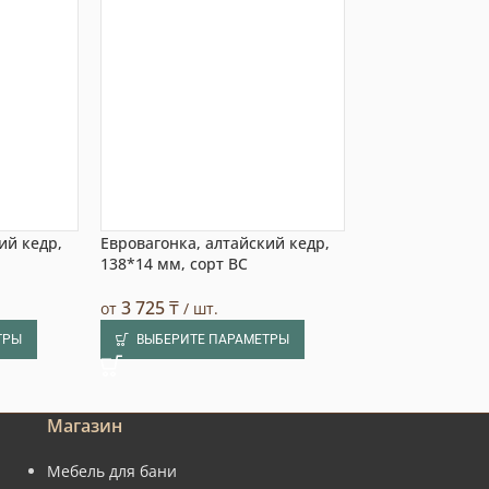
ий кедр,
Евровагонка, алтайский кедр,
Евровагонка, а
138*14 мм, сорт BC
108*14 мм, сорт
3 725
₸
3 240
₸
от
/ шт.
от
/ шт.
ТРЫ
ВЫБЕРИТЕ ПАРАМЕТРЫ
ВЫБЕРИТЕ П
Магазин
Мебель для бани