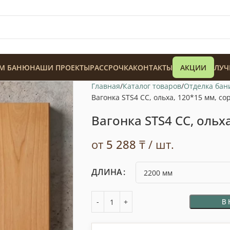
М БАНЮ
НАШИ ПРОЕКТЫ
РАССРОЧКА
КОНТАКТЫ
АКЦИИ
ЛУЧ
Главная
Каталог товаров
Отделка бан
Вагонка STS4 CC, ольха, 120*15 мм, со
Вагонка STS4 CC, ольх
от
5 288
₸
/ шт.
128 900
₸
ДЛИНА
В