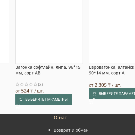
5
Вагонка софтлайн, липа, 96*15
Евровагонка, алтайск
мм, сорт AB
90*14 мм, сорт A
(2)
2 305
₸
от
/ шт.
524
₸
от
/ шт.
ВЫБЕРИТЕ ПАРАМЕ
ВЫБЕРИТЕ ПАРАМЕТРЫ
О нас
Возврат и обмен