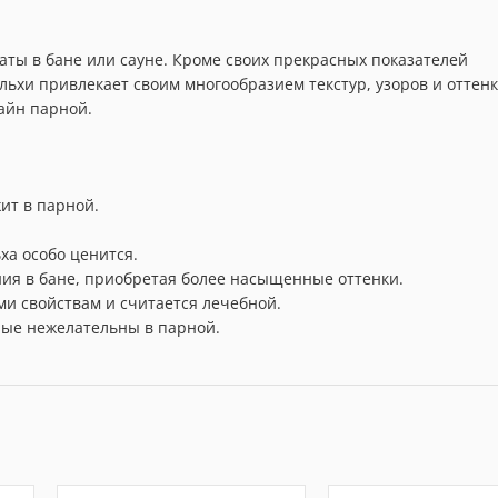
аты в бане или сауне. Кроме своих прекрасных показателей
льхи привлекает своим многообразием текстур, узоров и оттенк
айн парной.
ит в парной.
ха особо ценится.
ия в бане, приобретая более насыщенные оттенки.
и свойствам и считается лечебной.
орые нежелательны в парной.