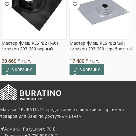
Мастер-флеш RES №2 (№6)
Мастер-флеш RES №2(№6)
силикон 203-280 черный
силикон 203-280 серебристый
20 660
₸
17 480
₸
/ шт.
/ шт.
В КОРЗИНУ
В КОРЗИНУ
Магазин "BURATINO" предоставляет широкий ассортимент
товаров для бани по доступным ценам.
Алматы, Ратушного 78 Б
Телефон: +7 700 998 09 21