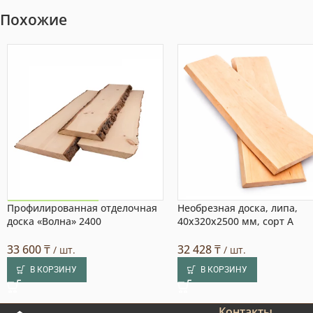
Похожие
Профилированная отделочная
Необрезная доска, липа,
Акция на товар!
доска «Волна» 2400
40x320x2500 мм, сорт A
33 600
₸
32 428
₸
/ шт.
/ шт.
В КОРЗИНУ
В КОРЗИНУ
Контакты