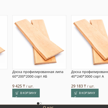
Доска профилированная липа
Доска профилирован
60*200*2000 сорт АБ
40*240*3000 сорт А
9 425
₸
29 183
₸
/ шт.
/ шт.
В КОРЗИНУ
В КОРЗИНУ
О нас