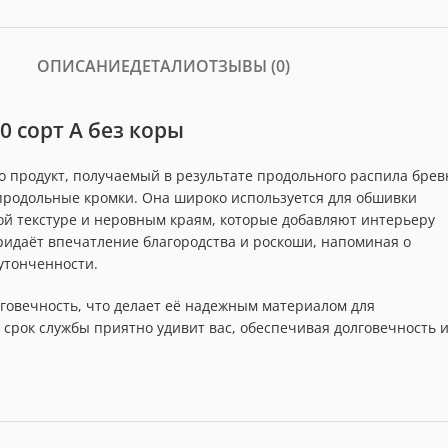
ОПИСАНИЕ
ДЕТАЛИ
ОТЗЫВЫ (0)
 сорт А без коры
о продукт, получаемый в результате продольного распила брев
продольные кромки. Она широко используется для обшивки
бой текстуре и неровным краям, которые добавляют интерьеру
ридаёт впечатление благородства и роскоши, напоминая о
утонченности.
говечность, что делает её надежным материалом для
 срок службы приятно удивит вас, обеспечивая долговечность 