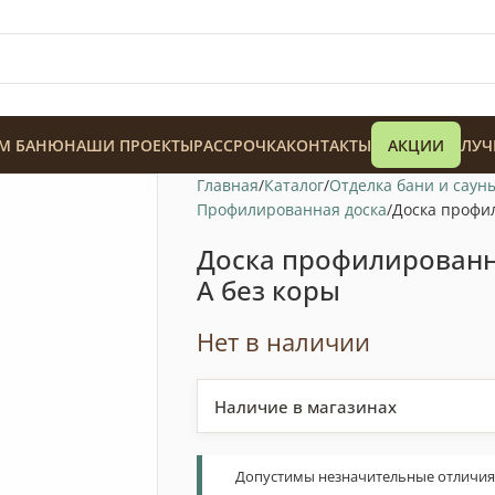
М БАНЮ
НАШИ ПРОЕКТЫ
РАССРОЧКА
КОНТАКТЫ
АКЦИИ
ЛУЧ
Главная
Каталог
Отделка бани и саун
Профилированная доска
Доска профил
Доска профилированн
А без коры
128 900
₸
Нет в наличии
Наличие в магазинах
Допустимы незначительные отличия т