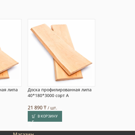
ная липа
Доска профилированная липа
Доска профили
40*180*3000 сорт А
20*220*3000 со
21 890
₸
3 773
₸
/ шт.
/ шт.
В КОРЗИНУ
В КОРЗИНУ
Магазин