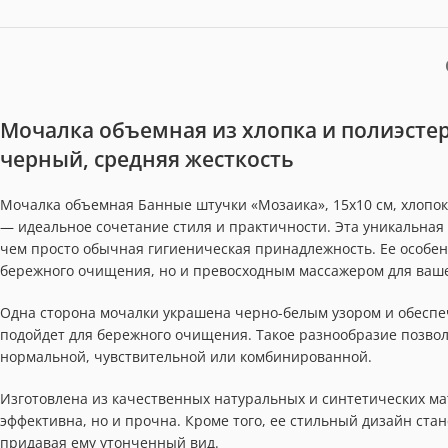
Мочалка объемная из хлопка и полиэстер
черный, средняя жесткость
Мочалка объемная Банные штучки «Мозаика», 15х10 см, хлопо
— идеальное сочетание стиля и практичности. Эта уникальная 
чем просто обычная гигиеническая принадлежность. Ее особен
бережного очищения, но и превосходным массажером для ваше
Одна сторона мочалки украшена черно-белым узором и обеспеч
подойдет для бережного очищения. Такое разнообразие позвол
нормальной, чувствительной или комбинированной.
Изготовлена из качественных натуральных и синтетических мат
эффективна, но и прочна. Кроме того, ее стильный дизайн ст
придавая ему утонченный вид.