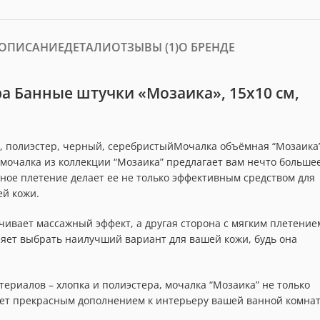
ОПИСАНИЕ
ДЕТАЛИ
ОТЗЫВЫ (1)
О БРЕНДЕ
а Банные штучки «Мозаика», 15х10 см,
к, полиэстер, черный, серебристыйМочалка объёмная “Мозаика
мочалка из коллекции “Мозаика” предлагает вам нечто большее
ное плетение делает ее не только эффективным средством для
й кожи.
ивает массажный эффект, а другая сторона с мягким плетение
яет выбрать наилучший вариант для вашей кожи, будь она
ериалов – хлопка и полиэстера, мочалка “Мозаика” не только
анет прекрасным дополнением к интерьеру вашей ванной комна