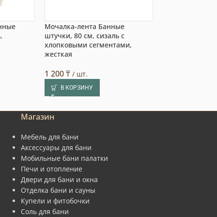
нные
Мочалка-лента Банные
Детская мочал
,
штучки, 80 см, сизаль с
Банные штучки
хлопковыми сегментами,
23 см, полиэсте
жесткая
1 620
₸
/ шт.
1 200
₸
/ шт.
В КОРЗИНУ
В КОРЗИНУ
Магазин
Мебель для бани
Аксессуары для бани
Мобильные бани палатки
Печи и отопление
Двери для бани и окна
Отделка бани и сауны
Купели и фитобочки
Соль для бани