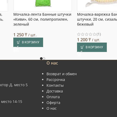
а,
Мочалка-лента Банные штучки
Мочалка-варежка Ба
ь,
«Киви», 60 см, полипропилен,
штучки, 20 см, сизаль
зеленый
бежевый
(1)
1 250
₸
/ шт.
1 200
₸
/ шт.
В КОРЗИНУ
В КОРЗИНУ
О нас
Возврат и обмен
Рассрочка
ктор Д, место 5
Контакты
Доставка
Оплата
 место 14-15
Оферта
О нас