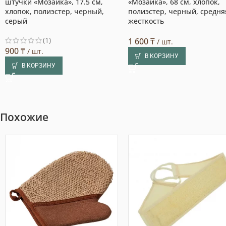
штучки «Мозаика», 17.5 см,
«Мозаика», 68 см, хлопок,
хлопок, полиэстер, черный,
полиэстер, черный, средня
серый
жесткость
(1)
1 600
₸
/ шт.
900
₸
/ шт.
В КОРЗИНУ
В КОРЗИНУ
Похожие