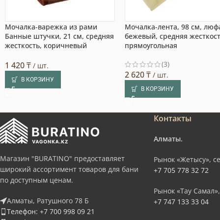
Мочалка-варежка из рами
Мочалка-лента, 98 см, люф
Банные штучки, 21 см, средняя
бежевый, средняя жесткост
жесткость, коричневый
прямоугольная
(3)
1 420
₸
/ шт.
2 620
₸
/ шт.
В КОРЗИНУ
В КОРЗИНУ
Контакты
Алматы.
Магазин "BURATINO" предоставляет
Рынок «Жетысу», се
широкий ассортимент товаров для бани
+7 705 778 32 72
по доступным ценам.
Рынок «Тау Самал»,
Алматы, Ратушного 78 Б
+7 747 133 33 04
Телефон: +7 700 998 09 21