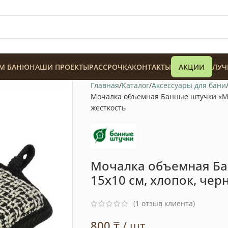
М БАНЮ
НАШИ ПРОЕКТЫ
РАССРОЧКА
КОНТАКТЫ
АКЦИИ
ЛУЧ
Главная
Каталог
Аксессуары для бани
Мочалка объемная Банные штучки «Моз
жесткость
128 900
₸
Мочалка объемная Ба
15х10 см, хлопок, чер
(
1
отзыв клиента)
800
₸
/ шт.