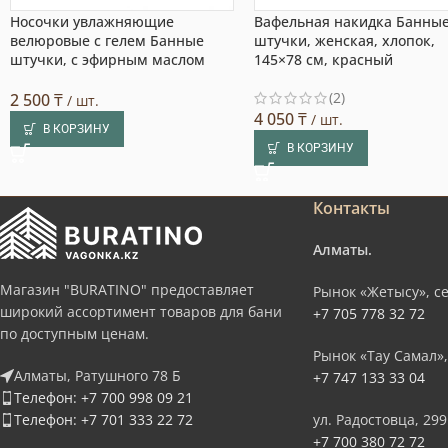
Носочки увлажняющие
Вафельная накидка Банны
велюровые с гелем Банные
штучки, женская, хлопок,
штучки, с эфирным маслом
145×78 см, красный
(2)
2 500
₸
/ шт.
4 050
₸
/ шт.
В КОРЗИНУ
В КОРЗИНУ
Контакты
Алматы.
Магазин "BURATINO" предоставляет
Рынок «Жетысу», се
широкий ассортимент товаров для бани
+7 705 778 32 72
по доступным ценам.
Рынок «Тау Самал»,
Алматы, Ратушного 78 Б
+7 747 133 33 04
Телефон: +7 700 998 09 21
Телефон: +7 701 333 22 72
ул. Радостовца, 299
+7 700 380 72 72