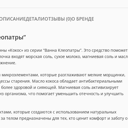
ОПИСАНИЕ
ДЕТАЛИ
ОТЗЫВЫ (0)
О БРЕНДЕ
еопатры”
ны «Кокос» из серии “Ванна Клеопатры”. Это средство поможет
очка входят морская соль, сухое молоко, магниевая соль и масл
ажнение.
и микроэлементами, которые разглаживают мелкие морщинки,
цессы старения. Масло кокоса обладает антибактериальными
ё более здоровой и сияющей. Магниевая соль активизирует
з организма, что помогает уменьшить отечность и улучшить
ктами, которые создаются с использованием натуральных
за телом предназначены для тех, кто ценит комфорт и заботу о