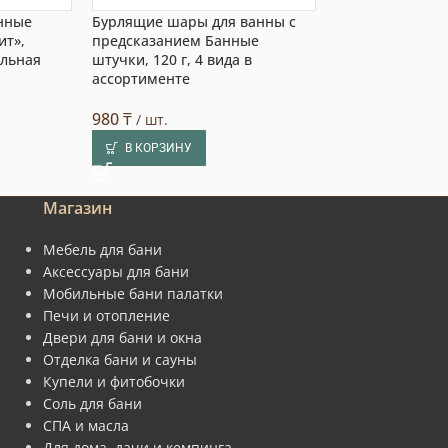
нные
Бурлящие шары для ванны с
Травяная подуш
ит»,
предсказанием Банные
Банные штучки 
альная
штучки, 120 г, 4 вида в
24х24 см, хлопо
ассортименте
(6)
980
₸
3 010
₸
/ шт.
/ шт.
В КОРЗИНУ
В КОРЗИНУ
Магазин
Мебель для бани
Аксессуары для бани
Мобильные бани палатки
Печи и отопление
Двери для бани и окна
Отделка бани и сауны
Купели и фитобочки
Соль для бани
СПА и масла
Для дома, дачи и кемпинга