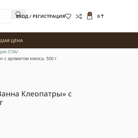
0
ВХОД / РЕГИСТРАЦИЯ
0
₸
ШАЯ ЦЕНА
для СПА
 с ароматом кокоса, 500 г
Ванна Клеопатры» с
г