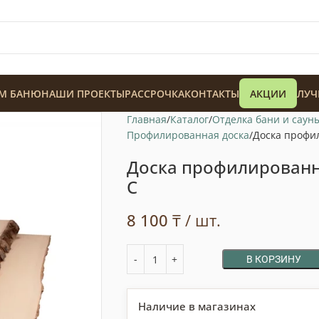
М БАНЮ
НАШИ ПРОЕКТЫ
РАССРОЧКА
КОНТАКТЫ
АКЦИИ
ЛУЧ
Главная
Каталог
Отделка бани и саун
Профилированная доска
Доска профил
Доска профилированна
С
128 900
₸
8 100
₸
/ шт.
В КОРЗИНУ
Наличие в магазинах