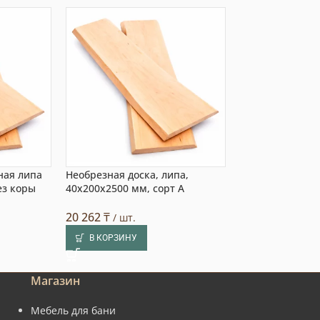
ная липа
Необрезная доска, липа,
Необрезная дос
ез коры
40x200x2500 мм, сорт A
20x320x2500 мм
20 262
₸
8 976
₸
/ шт.
/ шт.
В КОРЗИНУ
В КОРЗИНУ
Магазин
Мебель для бани