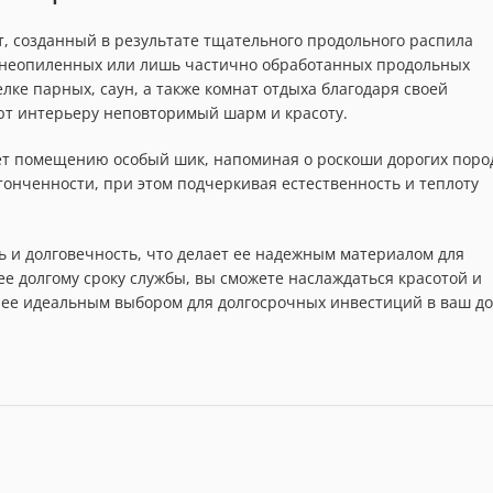
т, созданный в результате тщательного продольного распила
, неопиленных или лишь частично обработанных продольных
ке парных, саун, а также комнат отдыха благодаря своей
ют интерьеру неповторимый шарм и красоту.
ает помещению особый шик, напоминая о роскоши дорогих поро
тонченности, при этом подчеркивая естественность и теплоту
 и долговечность, что делает ее надежным материалом для
е долгому сроку службы, вы сможете наслаждаться красотой и
т ее идеальным выбором для долгосрочных инвестиций в ваш д