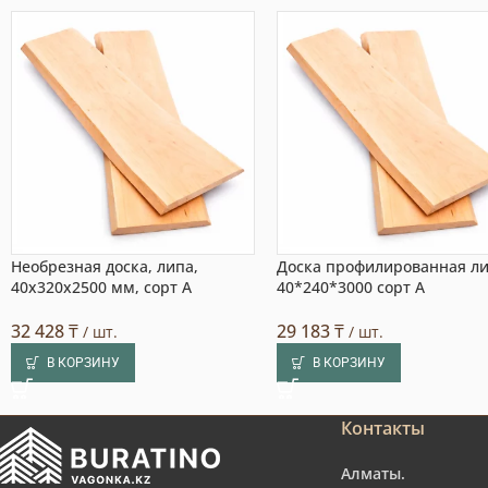
Необрезная доска, липа,
Доска профилированная л
40x320x2500 мм, сорт A
40*240*3000 сорт А
32 428
₸
29 183
₸
/ шт.
/ шт.
В КОРЗИНУ
В КОРЗИНУ
Контакты
Алматы.