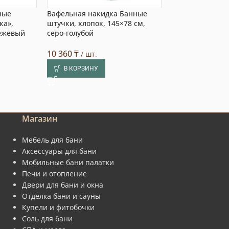
ные
Вафельная накидка Банные
Тапочки Жар-Ба
ка»,
штучки, хлопок, 145×78 см,
размер 35-38, 
бежевый
серо-голубой
770
Предзаказ:
10 360
₸
/ шт.
В КОРЗИНУ
В КОРЗИНУ
Магазин
Мебель для бани
Аксессуары для бани
Мобильные бани палатки
Печи и отопление
Двери для бани и окна
Отделка бани и сауны
Купели и фитобочки
Соль для бани