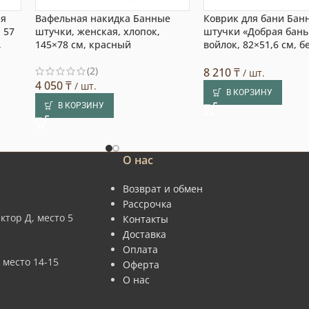
яя
Вафельная накидка Банные
Коврик для бани Бан
 57
штучки, женская, хлопок,
штучки «Добрая бань
,
145×78 см, красный
войлок, 82×51,6 см, 
(2)
8 210
₸
/ шт.
4 050
₸
/ шт.
В КОРЗИНУ
В КОРЗИНУ
О нас
Возврат и обмен
Рассрочка
ктор Д, место 5
Контакты
Доставка
Оплата
 место 14-15
Оферта
О нас