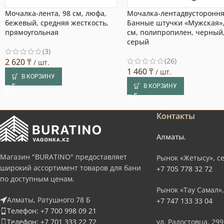
Мочалка-лента, 98 см, люфа,
Мочалка-лентадвусторонн
бежевый, средняя жесткость,
Банные штучки «Мужская»,
прямоугольная
см, полипропилен, черный
серый
(3)
(26)
2 620
₸
/ шт.
1 460
₸
/ шт.
В КОРЗИНУ
В КОРЗИНУ
Контакты
Алматы.
Магазин "BURATINO" предоставляет
Рынок «Жетысу», се
широкий ассортимент товаров для бани
+7 705 778 32 72
по доступным ценам.
Рынок «Тау Самал»,
Алматы, Ратушного 78 Б
+7 747 133 33 04
Телефон: +7 700 998 09 21
Телефон: +7 701 333 22 72
ул. Радостовца, 299