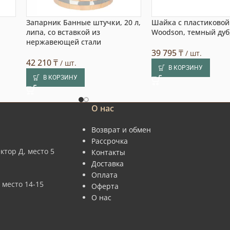
Запарник Банные штучки, 20 л,
Шайка с пластиковой
липа, со вставкой из
Woodson, темный дуб,
нержавеющей стали
39 795
₸
/ шт.
42 210
₸
/ шт.
В КОРЗИНУ
В КОРЗИНУ
О нас
Возврат и обмен
Рассрочка
ктор Д, место 5
Контакты
Доставка
Оплата
 место 14-15
Оферта
О нас