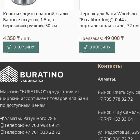
Ковш из оцинкованной стали
Черпак для бани Woodson
Банные штучки, 1.5 л, с
“Excalibur long”, 0.44 л,
березовой ручкой, 50 см
нержавеющая сталь, 72 см
4 350
₸
49 000
₸
/ шт.
Предзаказ:
В КОРЗИНУ
В КОРЗИНУ
Контакты
Алматы.
Магазин "BURATINO" предоставляет
Рынок «Жетысу», се
широкий ассортимент товаров для бани
+7 705 778 32 72
по доступным ценам.
Рынок «Тау Самал»,
Алматы, Ратушного 78 Б
+7 747 133 33 04
Телефон: +7 700 998 09 21
Телефон: +7 701 333 22 72
ул. Радостовца, 299
+7 700 380 72 72