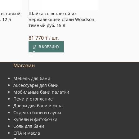
 вставкой
Шайка со вставкой из
Шайка со встав
 12 л
нержавеющей стали Woodson,
нержавеющей с
темный дуб, 15 л
дуб, 17 л
81 770
₸
86 100
₸
/ шт.
/ шт.
В КОРЗИНУ
В КОРЗИНУ
Магазин
Мебель для бани
Аксессуары для бани
Мобильные бани палатки
Печи и отопление
Двери для бани и окна
Отделка бани и сауны
Купели и фитобочки
Соль для бани
СПА и масла