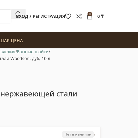
0
ВХОД / РЕГИСТРАЦИЯ
0
₸
ШАЯ ЦЕНА
изделия
Банные шайки
али Woodson, дуб, 10 л
з нержавеющей стали
›
Нет в наличии